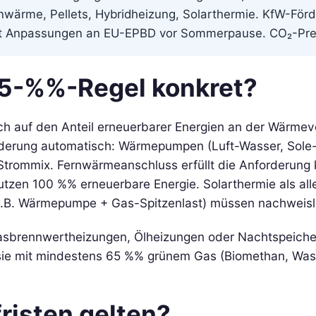
wärme, Pellets, Hybridheizung, Solarthermie. KfW-För
t Anpassungen an EU-EPBD vor Sommerpause. CO₂-Preis 
65-%%-Regel konkret?
h auf den Anteil erneuerbarer Energien an der Wärmev
orderung automatisch: Wärmepumpen (Luft-Wasser, Sole
rommix. Fernwärmeanschluss erfüllt die Anforderung kra
tzen 100 %% erneuerbare Energie. Solarthermie als alle
(z.B. Wärmepumpe + Gas-Spitzenlast) müssen nachweis
e Gasbrennwertheizungen, Ölheizungen oder Nachtspeic
e mit mindestens 65 %% grünem Gas (Biomethan, Wasser
isten gelten?