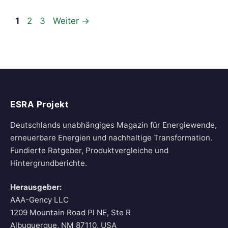
Seite
Seite
Seite
1
2
3
Weiter
→
ESRA Projekt
Deutschlands unabhängiges Magazin für Energiewende,
erneuerbare Energien und nachhaltige Transformation.
Fundierte Ratgeber, Produktvergleiche und
Hintergrundberichte.
Herausgeber:
AAA-Gency LLC
1209 Mountain Road Pl NE, Ste R
Albuquerque, NM 87110, USA